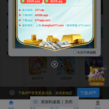
捕鱼达人
顶级域名体系全面启用
💎
666成套序列 · 百万价值加持
💎
棋牌对战
飞鸟派对
跳高高2
寻宝黄金城
666.diy
真人视讯
✅666a.diy ~ 666z.diy✅
体育竞技
A-Z字母可更换
亡灵大盗
金鲨银鲨
皇金渔场
今日不再提醒
彩票游戏
💎官方易记网址💎
✅
✅
4559.com
60288.com
×
✅
✅
377.vip
666aa.diy
抢庄牛牛
少林足球
看牌抢庄牛牛
✅
✅
4559.app
666zz.diy
下载APP
下载APP享受更多优惠，游戏更稳定
添加到桌面
|
关闭
✅
✅
4559.tt
4559.ag
LEG炸金花
二人麻将
赏金大对决
游戏
客服
优惠
我的